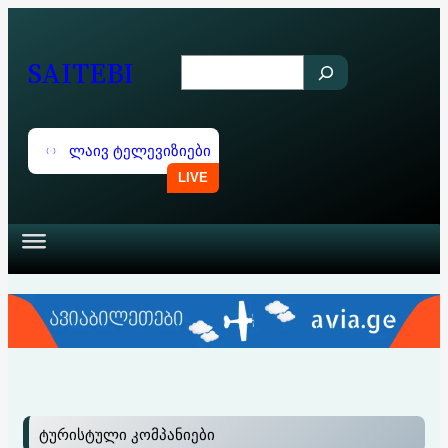
შიგთავსზე
გადასვლა
SAITEBI
S
e
a
ლაივ ტელევიზიები
r
c
h
ტურისტული კომპანიები