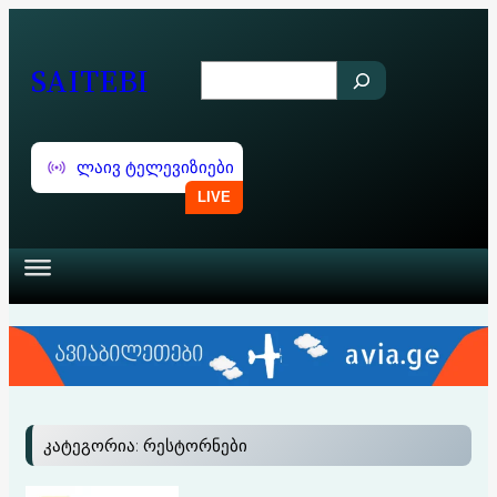
შიგთავსზე
გადასვლა
SAITEBI
S
e
a
ლაივ ტელევიზიები
r
c
h
კატეგორია:
რესტორნები