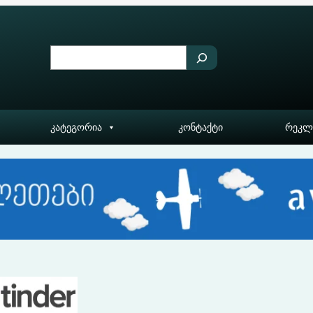
S
e
a
r
კატეგორია
კონტაქტი
რეკლ
c
h