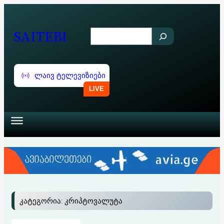
შიგთავსზე
გადასვლა
SAITEBI
S
e
a
ლაივ ტელევიზიები
r
c
h
კატეგორია:
კრიპტოვალუტა