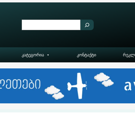
S
e
a
r
კატეგორია
კონტაქტი
რეკლ
c
h