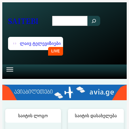
შიგთავსზე
გადასვლა
SAITEBI
S
e
a
ლაივ ტელევიზიები
r
c
h
საიტის ლოგო
საიტის დასახელება