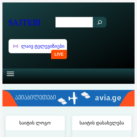
შიგთავსზე
გადასვლა
SAITEBI
S
e
a
ლაივ ტელევიზიები
r
c
h
საიტის ლოგო
საიტის დასახელება