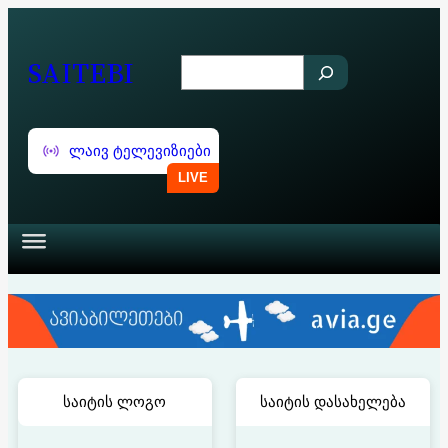
შიგთავსზე
გადასვლა
SAITEBI
S
e
a
ლაივ ტელევიზიები
r
c
h
საიტის ლოგო
საიტის დასახელება