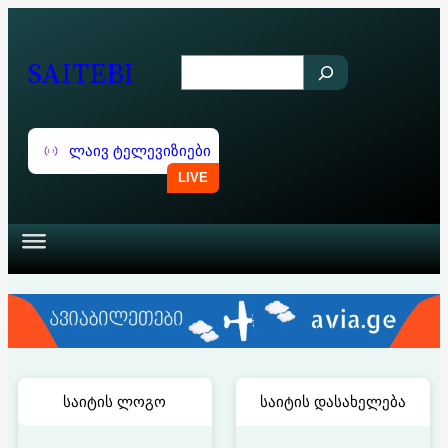
შიგთავსზე
გადასვლა
SAITEBI
S
e
a
ლაივ ტელევიზიები
r
c
h
საიტის ლოგო
საიტის დასახელება