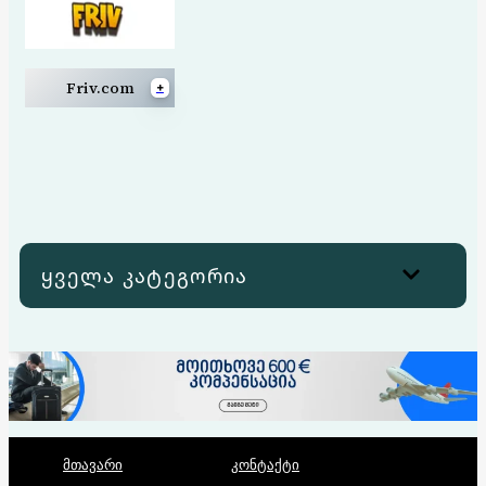
+
Friv.com
F
r
i
v
.
c
ყველა კატეგორია
o
m
მთავარი
კონტაქტი