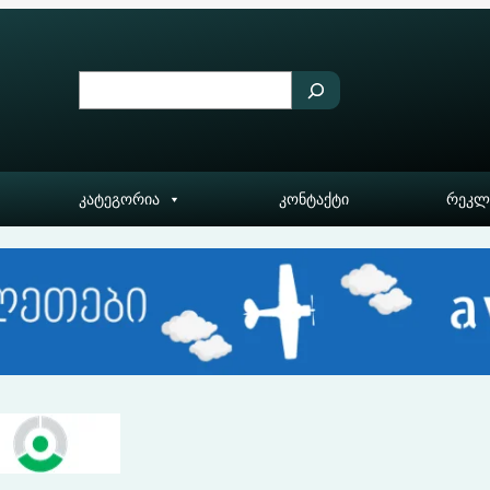
S
e
a
r
კატეგორია
კონტაქტი
რეკლ
c
h