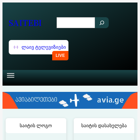
შიგთავსზე
გადასვლა
SAITEBI
S
e
a
ლაივ ტელევიზიები
r
c
h
საიტის ლოგო
საიტის დასახელება