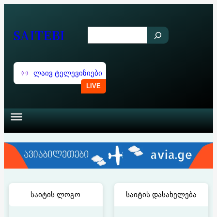
შიგთავსზე
გადასვლა
SAITEBI
S
e
a
ლაივ ტელევიზიები
r
c
h
საიტის ლოგო
საიტის დასახელება