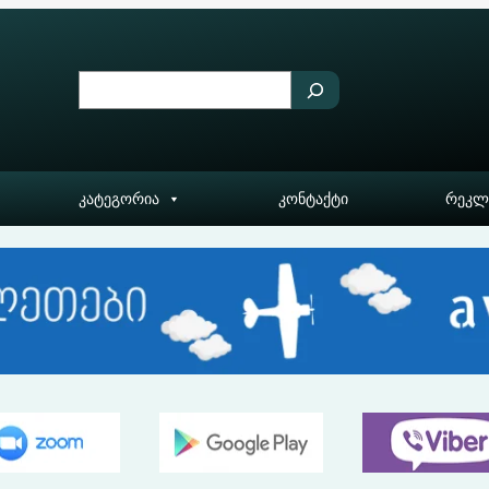
S
e
a
r
კატეგორია
კონტაქტი
რეკლ
c
h