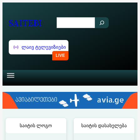
შიგთავსზე
გადასვლა
SAITEBI
S
e
a
ლაივ ტელევიზიები
r
c
h
საიტის ლოგო
საიტის დასახელება