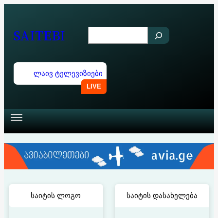
შიგთავსზე
გადასვლა
SAITEBI
S
e
a
ლაივ ტელევიზიები
r
c
h
საიტის ლოგო
საიტის დასახელება